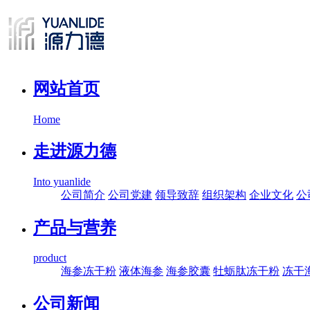
网站首页
Home
走进源力德
Into yuanlide
公司简介
公司党建
领导致辞
组织架构
企业文化
公
产品与营养
product
海参冻干粉
液体海参
海参胶囊
牡蛎肽冻干粉
冻干
公司新闻