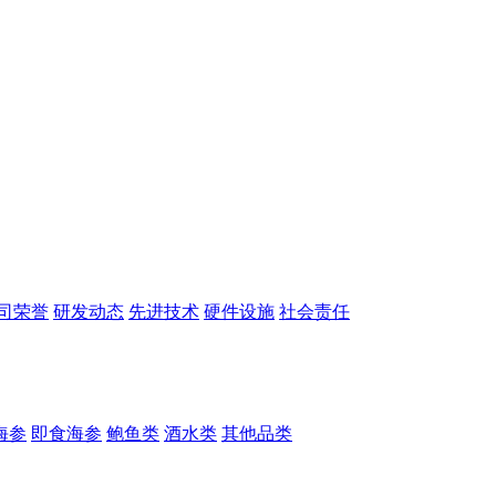
司荣誉
研发动态
先进技术
硬件设施
社会责任
海参
即食海参
鲍鱼类
酒水类
其他品类