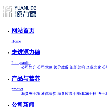
网站首页
Home
走进源力德
Into yuanlide
公司简介
公司党建
领导致辞
组织架构
企业文化
公
产品与营养
product
海参冻干粉
液体海参
海参胶囊
牡蛎肽冻干粉
冻干
公司新闻