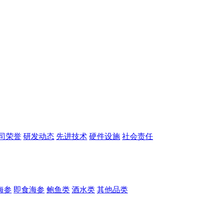
司荣誉
研发动态
先进技术
硬件设施
社会责任
海参
即食海参
鲍鱼类
酒水类
其他品类