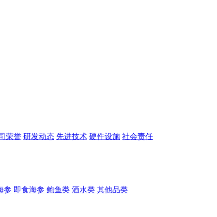
司荣誉
研发动态
先进技术
硬件设施
社会责任
海参
即食海参
鲍鱼类
酒水类
其他品类