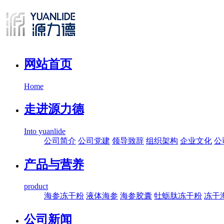
网站首页
Home
走进源力德
Into yuanlide
公司简介
公司党建
领导致辞
组织架构
企业文化
公
产品与营养
product
海参冻干粉
液体海参
海参胶囊
牡蛎肽冻干粉
冻干
公司新闻