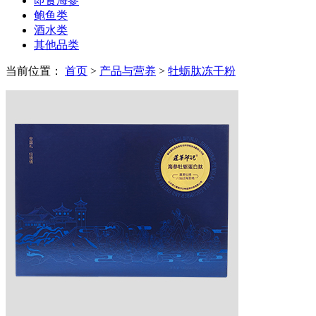
即食海参
鲍鱼类
酒水类
其他品类
当前位置：
首页
>
产品与营养
>
牡蛎肽冻干粉