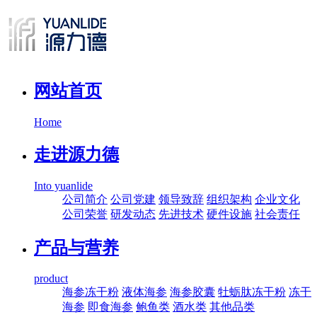
网站首页
Home
走进源力德
Into yuanlide
公司简介
公司党建
领导致辞
组织架构
企业文化
公司荣誉
研发动态
先进技术
硬件设施
社会责任
产品与营养
product
海参冻干粉
液体海参
海参胶囊
牡蛎肽冻干粉
冻干
海参
即食海参
鲍鱼类
酒水类
其他品类