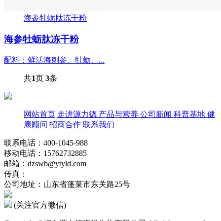
海参牡蛎肽冻干粉
海参牡蛎肽冻干粉
配料：鲜活海刺参、牡蛎、...
共
1
页
3
条
网站首页
走进源力德
产品与营养
公司新闻
科普基地
健
康顾问
招商合作
联系我们
联系电话：400-1045-988
移动电话：15762732885
邮箱：dzswb@ytyld.com
传真：
公司地址：山东省蓬莱市东关路25号
(关注官方微信)