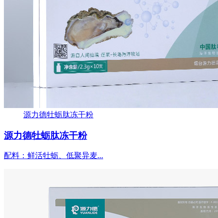
源力德牡蛎肽冻干粉
源力德牡蛎肽冻干粉
配料：鲜活牡蛎、低聚异麦...