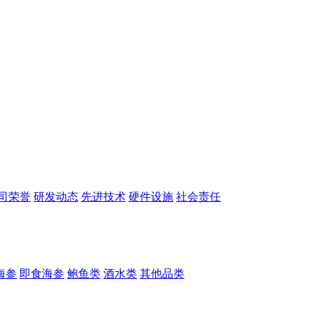
司荣誉
研发动态
先进技术
硬件设施
社会责任
海参
即食海参
鲍鱼类
酒水类
其他品类