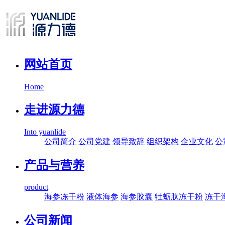
网站首页
Home
走进源力德
Into yuanlide
公司简介
公司党建
领导致辞
组织架构
企业文化
公
产品与营养
product
海参冻干粉
液体海参
海参胶囊
牡蛎肽冻干粉
冻干
公司新闻