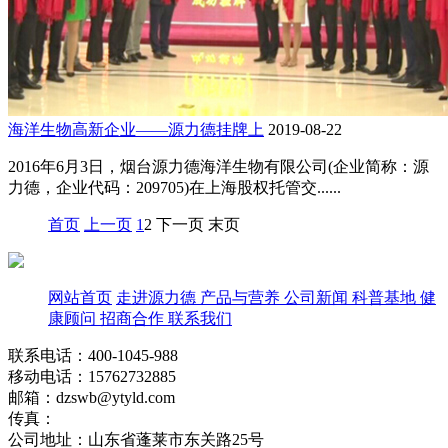
海洋生物高新企业——源力德挂牌上
2019-08-22
2016年6月3日，烟台源力德海洋生物有限公司(企业简称：源
力德，企业代码：209705)在上海股权托管交......
首页
上一页
1
2
下一页
末页
网站首页
走进源力德
产品与营养
公司新闻
科普基地
健
康顾问
招商合作
联系我们
联系电话：400-1045-988
移动电话：15762732885
邮箱：dzswb@ytyld.com
传真：
公司地址：山东省蓬莱市东关路25号