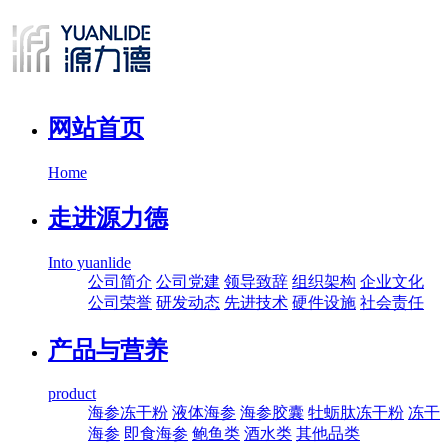
网站首页
Home
走进源力德
Into yuanlide
公司简介
公司党建
领导致辞
组织架构
企业文化
公司荣誉
研发动态
先进技术
硬件设施
社会责任
产品与营养
product
海参冻干粉
液体海参
海参胶囊
牡蛎肽冻干粉
冻干
海参
即食海参
鲍鱼类
酒水类
其他品类